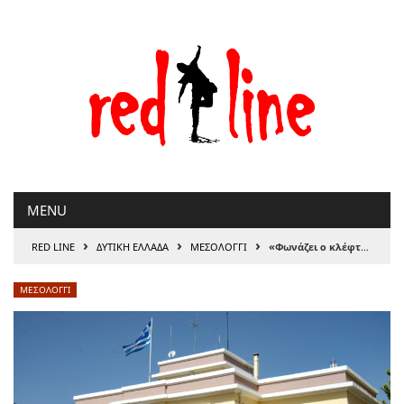
Μετάβαση
στο
περιεχόμενο
MENU
›
›
›
RED LINE
ΔΥΤΙΚΗ ΕΛΛΑΔΑ
ΜΕΣΟΛΟΓΓΙ
«Φωνάζει ο κλέφτης…» κε Λύρο, κατά τη λαϊκή ρήση
ΜΕΣΟΛΟΓΓΙ