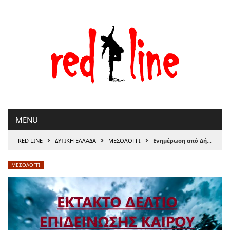
Μετάβαση
στο
περιεχόμενο
MENU
›
›
›
RED LINE
ΔΥΤΙΚΗ ΕΛΛΑΔΑ
ΜΕΣΟΛΟΓΓΙ
Ενημέρωση από Δήμο Ιερής Πόλης Μεσολογγίου για επιδείνωση του καιρού
ΜΕΣΟΛΟΓΓΙ