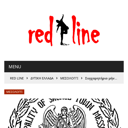
Μετάβαση
στο
περιεχόμενο
MENU
›
›
›
RED LINE
ΔΥΤΙΚΗ ΕΛΛΑΔΑ
ΜΕΣΟΛΟΓΓΙ
Συγχαρητήριο μήνυμα Δημάρχου Ιερής Πόλης Μεσολογγίου για τις σημαντικές διακρίσεις του Ναυτικού Ομίλου Μεσολογγίου και των αθλητών του στο 10ο Πανελλήνιο Πρωτάθλημα Κανόε-Καγιάκ
ΜΕΣΟΛΟΓΓΙ