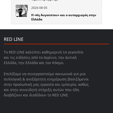
2026-08-05
Η «4η Αυγούστου» και ο αυταρχισμός στην
Ελλάδα
RED LINE
Το RED LINE καλύπτει καθημερινά τα γεγονότα
και τις ειδήσεις από το Αγρίνιο, την Δυτική
Ελλάδα, την Ελλάδα και τον Κόσμο.
Επιλέξαμε να συνεργαστούμε κοινωνικά για μια
συλλογική & ανεξάρτητη ενημέρωση βασιζόμενοι
στην προσωπική μας εργασία και εμπειρία, καθώς
και στην συνειδητή στήριξη αυτών που ήδη
διαβάζουν και διαδίδουν το RED LINE.