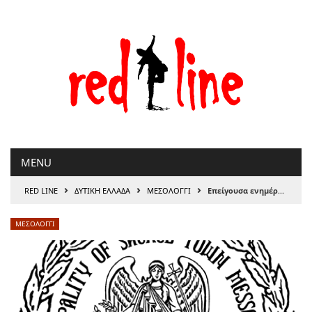
Μετάβαση
στο
περιεχόμενο
MENU
›
›
›
RED LINE
ΔΥΤΙΚΗ ΕΛΛΑΔΑ
ΜΕΣΟΛΟΓΓΙ
Επείγουσα ενημέρωση: καθολική απαγόρευση καύσης σε όλη την Περιφέρεια Δυτικής Ελλάδας έως 18 Μαρτίου
ΜΕΣΟΛΟΓΓΙ