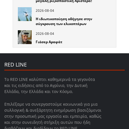
μεγάλη ριζοσπαστική Αριστερά!
2026-08-04
Η ιδιωτικοποίηση οδήγησε στην
σύγκρουση των ελικοπτέρων
2026-08-04
Γιάσερ Αραφάτ
RED LINE
Το RED LINE καλύπτει καθημερινά τα γεγονότα
και τις ειδήσεις από το Αγρίνιο, την Δυτική
Ελλάδα, την Ελλάδα και τον Κόσμο.
Επιλέξαμε να συνεργαστούμε κοινωνικά για μια
συλλογική & ανεξάρτητη ενημέρωση βασιζόμενοι
στην προσωπική μας εργασία και εμπειρία, καθώς
και στην συνειδητή στήριξη αυτών που ήδη
διαβάζουν και διαδίδουν το RED LINE.