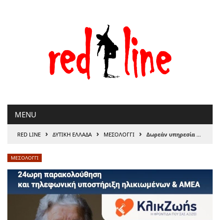
Μετάβαση
στο
περιεχόμενο
MENU
›
›
›
RED LINE
ΔΥΤΙΚΗ ΕΛΛΑΔΑ
ΜΕΣΟΛΟΓΓΙ
Δωρεάν υπηρεσία υποστήριξης αυτόνομης διαβίωσης «Click Ζωής» στον Δήμο Ιερής Πόλης Μεσολογγίου
ΜΕΣΟΛΟΓΓΙ