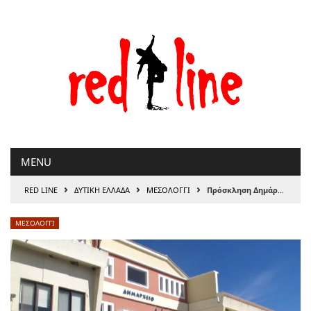
Μετάβαση
στο
περιεχόμενο
MENU
›
›
›
RED LINE
ΔΥΤΙΚΗ ΕΛΛΑΔΑ
ΜΕΣΟΛΟΓΓΙ
Πρόσκληση Δημάρχου Ιερής Πόλης Μεσολογγίου σε ενημέρωση για τις περιοχές Διόνι και Λούρος
ΜΕΣΟΛΟΓΓΙ