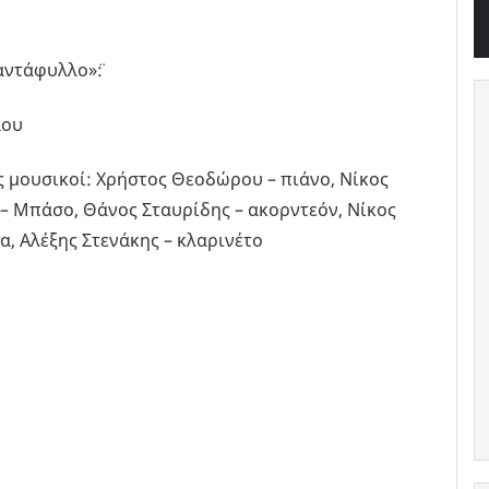
ντάφυλλο»¨:
λου
ς μουσικοί: Χρήστος Θεοδώρου – πιάνο, Νίκος
– Μπάσο, Θάνος Σταυρίδης – ακορντεόν, Νίκος
α, Αλέξης Στενάκης – κλαρινέτο