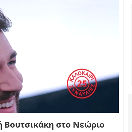
ή Βουτσικάκη στο Νεώριο