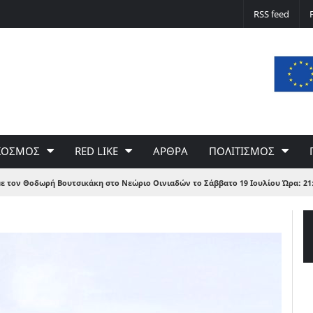
Δε φταίει ο άνεμος… Φταίει η πολιτική 
RSS feed
του Γιώργου Σαχίνη
ΚΟΣΜΟΣ
RED LIKE
ΑΡΘΡΑ
ΠΟΛΙΤΙΣΜΟΣ
ε τον Θοδωρή Βουτσικάκη στο Νεώριο Οινιαδών το Σάββατο 19 Ιουλίου Ώρα: 21: