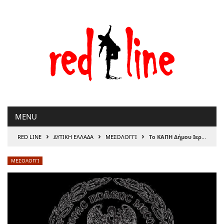
Μετάβαση
στο
περιεχόμενο
MENU
›
›
›
RED LINE
ΔΥΤΙΚΗ ΕΛΛΑΔΑ
ΜΕΣΟΛΟΓΓΙ
Το ΚΑΠΗ Δήμου Ιερής Πόλης Μεσολογγίου αποχαιρετά τον Οκτώβριο με ένα βίντεο γεμάτο δράσεις και ενέργεια!
ΜΕΣΟΛΟΓΓΙ