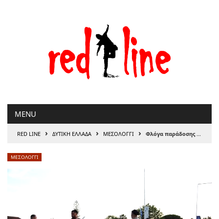
Μετάβαση
στο
περιεχόμενο
MENU
›
›
›
RED LINE
ΔΥΤΙΚΗ ΕΛΛΑΔΑ
ΜΕΣΟΛΟΓΓΙ
Φλόγα παράδοσης και εθνικής μνήμης: Το Μεσολόγγι υποκλίνεται στο μεγαλείο του Άη-Συμιού
ΜΕΣΟΛΟΓΓΙ