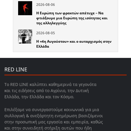
2026-08-06
Η Ευρώπη των φρακτών απέτυχε – Να
φτιάξουμε μια Ευρώπη της ισότητας και
της αλληλεγγύης
2026-08-05
Η «4η Αυγούστου» και ο αυταρχισμός στην
Ελλάδα
RED LINE
Το RED LINE καλύπτει καθημερινά τα γεγονότα
και τις ειδήσεις από το Αγρίνιο, την Δυτική
Ελλάδα, την Ελλάδα και τον Κόσμο.
Επιλέξαμε να συνεργαστούμε κοινωνικά για μια
συλλογική & ανεξάρτητη ενημέρωση βασιζόμενοι
στην προσωπική μας εργασία και εμπειρία, καθώς
και στην συνειδητή στήριξη αυτών που ήδη