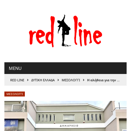
Μετάβαση
στο
περιεχόμενο
MENU
›
›
›
RED LINE
ΔΥΤΙΚΗ ΕΛΛΑΔΑ
ΜΕΣΟΛΟΓΓΙ
Η αλήθεια για την καθαριότητα και την ανακύκλωση στον Δήμο Ιεράς Πόλεως Μεσολογγίου
ΜΕΣΟΛΟΓΓΙ