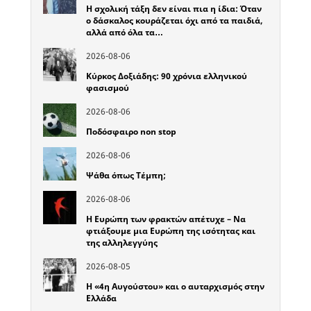
Η σχολική τάξη δεν είναι πια η ίδια: Όταν
ο δάσκαλος κουράζεται όχι από τα παιδιά,
αλλά από όλα τα…
2026-08-06
Κύρκος Δοξιάδης: 90 χρόνια ελληνικού
φασισμού
2026-08-06
Ποδόσφαιρο non stop
2026-08-06
Ψάθα όπως Τέμπη;
2026-08-06
Η Ευρώπη των φρακτών απέτυχε – Να
φτιάξουμε μια Ευρώπη της ισότητας και
της αλληλεγγύης
2026-08-05
Η «4η Αυγούστου» και ο αυταρχισμός στην
Ελλάδα