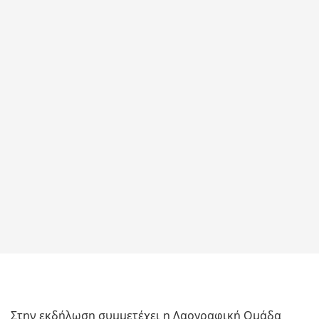
Στην εκδήλωση συμμετέχει η Λαογραφική Ομάδα