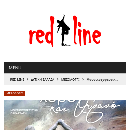
Μετάβαση
στο
περιεχόμενο
MENU
›
›
›
RED LINE
ΔΥΤΙΚΗ ΕΛΛΑΔΑ
ΜΕΣΟΛΟΓΓΙ
Μουσικοχορευτική Παράσταση «Ενώνουμε με τον χορό Γη και Ουρανό» στο Ανοικτό Θέατρο Λιμανιού
ΜΕΣΟΛΟΓΓΙ