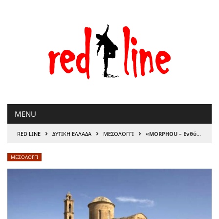
Μετάβαση
στο
περιεχόμενο
MENU
›
›
›
RED LINE
ΔΥΤΙΚΗ ΕΛΛΑΔΑ
ΜΕΣΟΛΟΓΓΙ
«ΜΟRPHOU – Ενθύμιο 35 Xρόνια»
ΜΕΣΟΛΟΓΓΙ