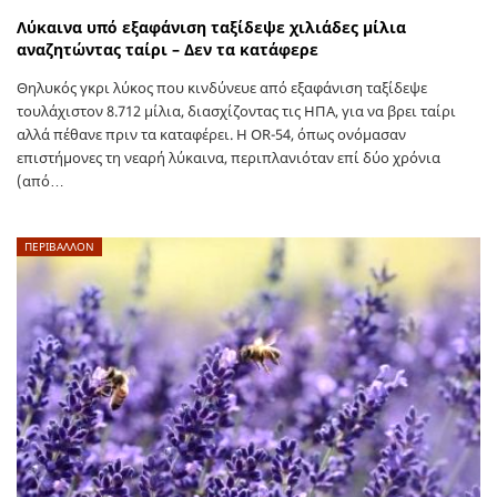
Λύκαινα υπό εξαφάνιση ταξίδεψε χιλιάδες μίλια
αναζητώντας ταίρι – Δεν τα κατάφερε
Θηλυκός γκρι λύκος που κινδύνευε από εξαφάνιση ταξίδεψε
τουλάχιστον 8.712 μίλια, διασχίζοντας τις ΗΠΑ, για να βρει ταίρι
αλλά πέθανε πριν τα καταφέρει. Η OR-54, όπως ονόμασαν
επιστήμονες τη νεαρή λύκαινα, περιπλανιόταν επί δύο χρόνια
(από…
ΠΕΡΙΒΑΛΛΟΝ