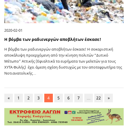
2020-02-01
Η βόμβα των ραδιενεργών αποβλήτων έσκασε!
Η βόμβα των ραδιενεργών αποβλήτων έσκασε! H σοκαριστική
αποκάλυψη προερχόμενη από την κίνηση πολιτών “Δυτικό
Μέτωπο” Αττικής (Εφιαλτικά τα ευρήματα των μελετών για τους
ΧΥΤΑ Φυλής) έχει άμεση σχέση δυστυχώς με τον αποτεφρωτήρα της
Νοτιανατολικής…
«
1
2
3
4
5
6
7
…
22
»