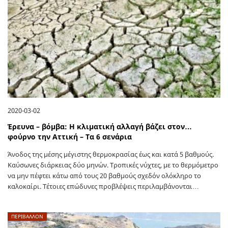
2020-03-02
Έρευνα – βόμβα: H κλιματική αλλαγή βάζει στον…
φούρνο την Αττική – Τα 6 σενάρια
Άνοδος της µέσης µέγιστης θερµοκρασίας έως και κατά 5 βαθµούς.
Καύσωνες διάρκειας δύο µηνών. Τροπικές νύχτες, µε το θερµόµετρο
να µην πέφτει κάτω από τους 20 βαθµούς σχεδόν ολόκληρο το
καλοκαίρι. Τέτοιες επώδυνες προβλέψεις περιλαµβάνονται…
ΠΕΡΙΒΑΛΛΟΝ