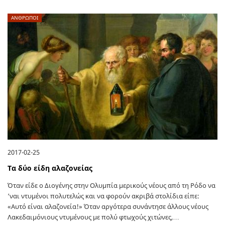
ΑΝΘΡΩΠΟΙ
2017-02-25
Τα δύο είδη αλαζονείας
Όταν είδε ο Διογένης στην Ολυμπία μερικούς νέους από τη Ρόδο να
‘ναι ντυμένοι πολυτελώς και να φορούν ακριβά στολίδια είπε:
«Αυτό είναι αλαζονεία!» Όταν αργότερα συνάντησε άλλους νέους
Λακεδαιμόνιους ντυμένους με πολύ φτωχούς χιτώνες,…