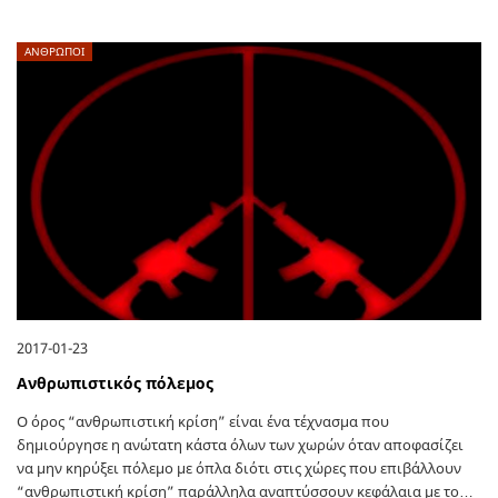
ΑΝΘΡΩΠΟΙ
2017-01-23
Ανθρωπιστικός πόλεμος
Ο όρος “ανθρωπιστική κρίση” είναι ένα τέχνασμα που
δημιούργησε η ανώτατη κάστα όλων των χωρών όταν αποφασίζει
να μην κηρύξει πόλεμο με όπλα διότι στις χώρες που επιβάλλουν
“ανθρωπιστική κρίση” παράλληλα αναπτύσσουν κεφάλαια με το…