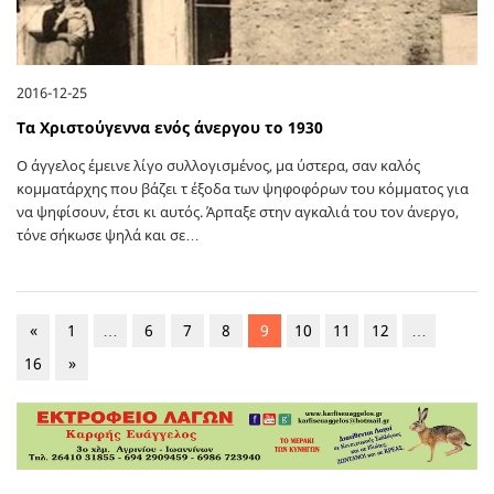
2016-12-25
Τα Χριστούγεννα ενός άνεργου το 1930
Ο άγγελος έμεινε λίγο συλλογισμένος, μα ύστερα, σαν καλός
κομματάρχης που βάζει τ έξοδα των ψηφοφόρων του κόμματος για
να ψηφίσουν, έτσι κι αυτός. Άρπαξε στην αγκαλιά του τον άνεργο,
τόνε σήκωσε ψηλά και σε…
«
1
…
6
7
8
9
10
11
12
…
16
»