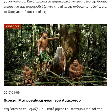
γυναικόπαιδα. Κατά τα άλλα το παρακμιακό κατεστημένο της δύσης
μπορεί να μας παραμυθιάζει για την αξία της ανθρώπινης ζωής, για
το διαφωτισμό και τις αξίες…
ΑΝΘΡΩΠΟΙ
2017-01-09
Πιραχά. Μια μοναδική φυλή του Αμαζονίου
Στη ζούγκλα του Αμαζονίου, κατά μήκος του ποταμού Μαϊτσί της