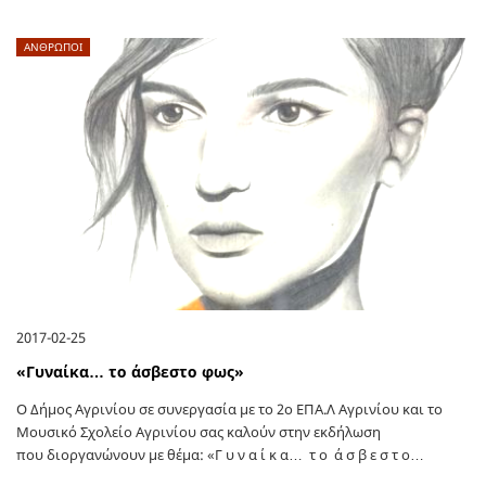
ΑΝΘΡΩΠΟΙ
2017-02-25
«Γυναίκα… το άσβεστο φως»
Ο Δήμος Αγρινίου σε συνεργασία με το 2ο ΕΠΑ.Λ Αγρινίου και το
Μουσικό Σχολείο Αγρινίου σας καλούν στην εκδήλωση
που διοργανώνουν με θέμα: «Γ υ ν α ί κ α… τ ο ά σ β ε σ τ ο…