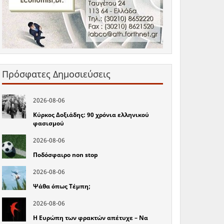
Πρόσφατες Δημοσιεύσεις
2026-08-06
Κύρκος Δοξιάδης: 90 χρόνια ελληνικού
φασισμού
2026-08-06
Ποδόσφαιρο non stop
2026-08-06
Ψάθα όπως Τέμπη;
2026-08-06
Η Ευρώπη των φρακτών απέτυχε – Να