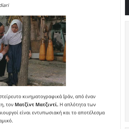
iari
στείρευτο κινηματογραφικά Ιράν, από έναν
η, τον
Ματζίντ Ματζιντί.
Η απλότητα των
μιουργοί είναι εντυπωσιακή και το αποτέλεσμα
αμικό.