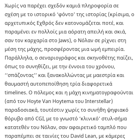
Χωρίς να παρέχει σχεδόν καμιά πληροφορία σε
σχέση με το ιστορικό ‘φόντο’ της ιστορίας (κρίσιμα, ο
αρχετυπικός Εχθρός δεν κατονομάζεται ποτέ, και
παραμένει εν πολλοίς μια αόρατη απειλή και σκιά,
σαν τον καρχαρία στο Jaws), ο Νόλαν σε ρίχνει στη
μέση της μάχης, προσφέροντας μια ωμή εμπειρία.
Παράλληλα, ο σεναριογράφος και σκηνοθέτης παίζει,
όπως το συνηθίζει, με την έννοια του χρόνου,
‘‘σπάζοντας’’ και ξανακολλώντας με μαεστρία και
θαυμαστή αυτοπεποίθηση τρία διαφορετικά
timelines. Ο πόλεμος και η μάχη κινηματογραφούνται
(από τον Hoyte Van Hoytema του Interstellar)
παραδοσιακά, τουτέστιν χωρίς το συνήθη ψηφιακό
θόρυβο από CGI, με το γνωστό ‘κλινικό’ στυλ-σήμα
κατατεθέν του Νόλαν, σαν αφαιρετικό ταμπλό που
παραπέμπει σε ταινίες του David Lean, με κάμερες