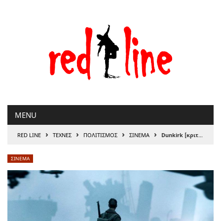
Μετάβαση
στο
περιεχόμενο
MENU
›
›
›
›
RED LINE
ΤΕΧΝΕΣ
ΠΟΛΙΤΙΣΜΟΣ
ΣΙΝΕΜΑ
Dunkirk [κριτική]
ΣΙΝΕΜΑ