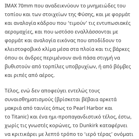
IMAX 70mm που αναδεικνύουν το μνημειώδες του
τοπίου και των στοιχείων της Φύσης, και με φορμάτ
και αναλογία κάδρου που ‘τιμούν’ τις εντυπωσιακές
αερομαχίες, και που ωστόσο εναλλάσσονται με
φορμάτ και αναλογία εικόνας που αποδίδουν το
κλειστοφοβικό κλίμα μέσα στα πλοία και τις βάρκες
όπου οι άνδρες περιμένουν ανά πάσα στιγμή να
βυθιστούν από τορπίλες υποβρυχίων, ή από βόμβες
και ριπές από αέρος.
Τέλος, ενώ δεν αποφεύγει εντελώς τους
συναισθηματισμούς (βρίσκεται βέβαια αρκετά
μακριά από ταινίες όπως το Pearl Harbor και
το Titanic) και ένα ημι-προπαγανδιστικό τέλος, έστω,
χωρίς τις γνωστές κορώνες, το Dunkirk καταφέρνει
να κριτικάρει με λεπτό τρόπο το ‘ιερό τέρας’ ονόματι