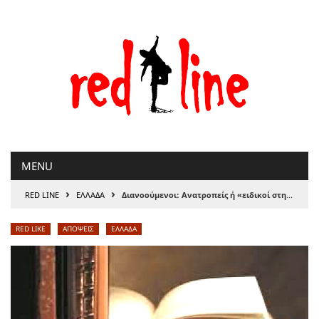
Μετάβαση
στο
περιεχόμενο
MENU
›
›
RED LINE
ΕΛΛΑΔΑ
Διανοούμενοι: Ανατροπείς ή «ειδικοί στη νομιμοποίηση»;
RED LIKE
ΑΠΟΨΕΙΣ
ΕΛΛΑΔΑ