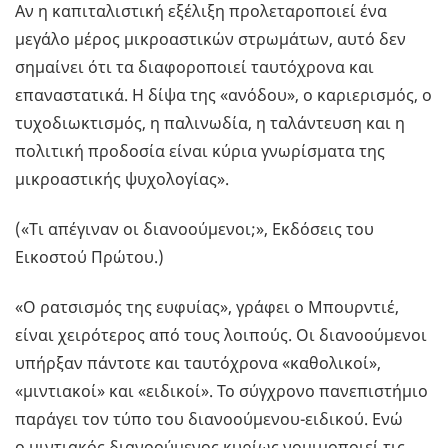
Αν η καπιταλιστική εξέλιξη προλεταροποιεί ένα
μεγάλο μέρος μικροαστικών στρωμάτων, αυτό δεν
σημαίνει ότι τα διαφοροποιεί ταυτόχρονα και
επαναστατικά. Η δίψα της «ανόδου», ο καριερισμός, ο
τυχοδιωκτισμός, η παλινωδία, η ταλάντευση και η
πολιτική προδοσία είναι κύρια γνωρίσματα της
μικροαστικής ψυχολογίας».
(«Τι απέγιναν οι διανοούμενοι;», Εκδόσεις του
Εικοστού Πρώτου.)
«Ο ρατσισμός της ευφυίας», γράφει ο Μπουρντιέ,
είναι χειρότερος από τους λοιπούς. Οι διανοούμενοι
υπήρξαν πάντοτε και ταυτόχρονα «καθολικοί»,
«μιντιακοί» και «ειδικοί». Το σύγχρονο πανεπιστήμιο
παράγει τον τύπο του διανοούμενου-ειδικού. Ενώ
ο μιντιακός διανοούμενος κυρίως νομιμοποιεί τις