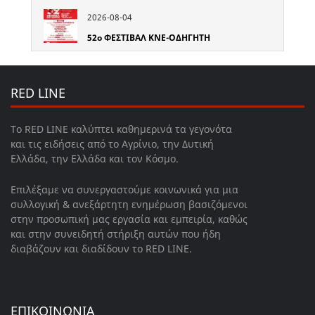
2026-08-04
52o ΦΕΣΤΙΒΑΛ ΚΝΕ-ΟΔΗΓΗΤΗ
RED LINE
Το RED LINE καλύπτει καθημερινά τα γεγονότα
και τις ειδήσεις από το Αγρίνιο, την Δυτική
Ελλάδα, την Ελλάδα και τον Κόσμο.
Επιλέξαμε να συνεργαστούμε κοινωνικά για μια
συλλογική & ανεξάρτητη ενημέρωση βασιζόμενοι
στην προσωπική μας εργασία και εμπειρία, καθώς
και στην συνειδητή στήριξη αυτών που ήδη
διαβάζουν και διαδίδουν το RED LINE.
ΕΠΙΚΟΙΝΩΝΙΑ