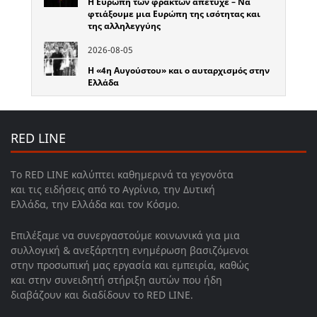
Η Ευρώπη των φρακτών απέτυχε – Να
φτιάξουμε μια Ευρώπη της ισότητας και
της αλληλεγγύης
2026-08-05
Η «4η Αυγούστου» και ο αυταρχισμός στην
Ελλάδα
RED LINE
Το RED LINE καλύπτει καθημερινά τα γεγονότα
και τις ειδήσεις από το Αγρίνιο, την Δυτική
Ελλάδα, την Ελλάδα και τον Κόσμο.
Επιλέξαμε να συνεργαστούμε κοινωνικά για μια
συλλογική & ανεξάρτητη ενημέρωση βασιζόμενοι
στην προσωπική μας εργασία και εμπειρία, καθώς
και στην συνειδητή στήριξη αυτών που ήδη
διαβάζουν και διαδίδουν το RED LINE.