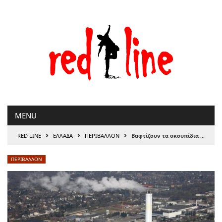
Μετάβαση
στο
περιεχόμενο
MENU
›
›
›
RED LINE
ΕΛΛΑΔΑ
ΠΕΡΙΒΑΛΛΟΝ
Βαφτίζουν τα σκουπίδια και την καύση κυκλική οικονομία!
ΠΕΡΙΒΑΛΛΟΝ