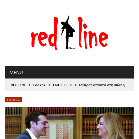
Μετάβαση
στο
περιεχόμενο
MENU
›
›
›
RED LINE
ΕΛΛΑΔΑ
ΕΙΔΗΣΕΙΣ
Ο Τσίπρας απαντά στη Φώφη για τη συνταγματική αναθεώρηση: Ο τόπος έχει ανάγκη μια προοδευτική τομή
ΕΙΔΗΣΕΙΣ