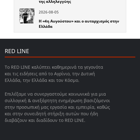
της αλληλεγγύης
2026-08-05
Η «4η Αυγούστου» και ο αυταρχισμός στην
Ελλάδα
RED LINE
Το RED LINE καλύπτει καθημερινά τα γεγονότα
και τις ειδήσεις από το Αγρίνιο, την Δυτική
Ελλάδα, την Ελλάδα και τον Κόσμο.
Επιλέξαμε να συνεργαστούμε κοινωνικά για μια
συλλογική & ανεξάρτητη ενημέρωση βασιζόμενοι
στην προσωπική μας εργασία και εμπειρία, καθώς
και στην συνειδητή στήριξη αυτών που ήδη
διαβάζουν και διαδίδουν το RED LINE.