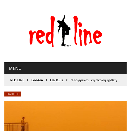
Μετάβαση
στο
περιεχόμενο
MENU
›
›
›
RED LINE
ΕΛΛΑΔΑ
ΕΙΔΗΣΕΙΣ
“Η αφρικανική σκόνη ήρθε για να μείνει”
ΕΙΔΗΣΕΙΣ