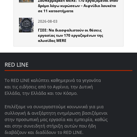
Σουπερμάρκετ MERE: 170 εργαζόμενοι στον
δρόμο λόγω κυρώσεων – Αιφνίδιο λουκέτο
σε 11 καταστήματα
2026-08-03
ΓΣΕΕ: Να διασφαλιστούν οι θέσεις
εργασίας των 170 εργαζομένων της
αλυσίδας MERE
RED LINE
Το RED LINE καλύπτει καθημερινά τα γεγονότα
και τις ειδήσεις από το Αγρίνιο, την Δυτική
Ελλάδα, την Ελλάδα και τον Κόσμο.
Επιλέξαμε να συνεργαστούμε κοινωνικά για μια
συλλογική & ανεξάρτητη ενημέρωση βασιζόμενοι
στην προσωπική μας εργασία και εμπειρία, καθώς
και στην συνειδητή στήριξη αυτών που ήδη
διαβάζουν και διαδίδουν το RED LINE.