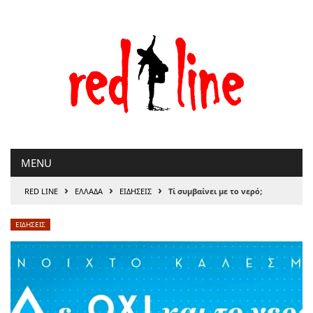
Μετάβαση
στο
περιεχόμενο
MENU
›
›
›
RED LINE
ΕΛΛΑΔΑ
ΕΙΔΗΣΕΙΣ
Τί συμβαίνει με το νερό;
ΕΙΔΗΣΕΙΣ