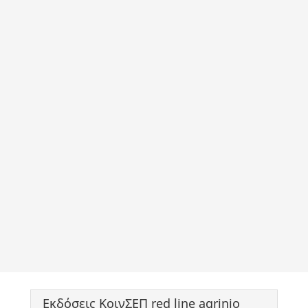
Εκδόσεις ΚοινΣΕΠ red line agrinio