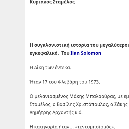
Κυριάκος Σταμέλος
Η συγκλονιστική ιστορία του μεγαλύτερο
εγκεφαλικό. Του
Ilan Solomon
Η Δίκη των έντεκα.
Ήταν 17 του Φλεβάρη του 1973.
O μελανιασμένος Μάκης Μπαλαούρας, με εμ
Σταμέλος, o Βασίλης Χριστόπουλος, o Σάκης
Δημήτρης Αρχοντής κ.ά.
Η κατηγορία ήταν… «τεντυμποϊσμός».