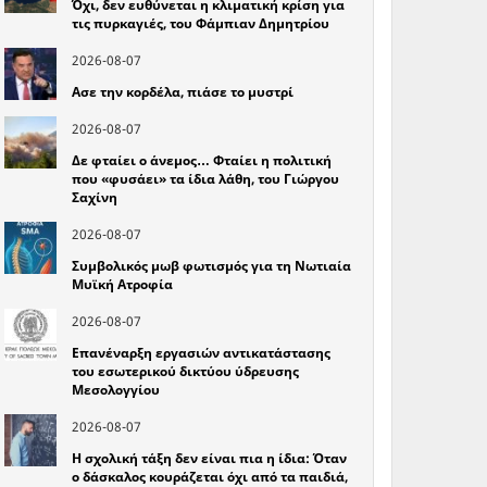
Όχι, δεν ευθύνεται η κλιματική κρίση για
τις πυρκαγιές, του Φάμπιαν Δημητρίου
2026-08-07
Ασε την κορδέλα, πιάσε το μυστρί
2026-08-07
Δε φταίει ο άνεμος… Φταίει η πολιτική
που «φυσάει» τα ίδια λάθη, του Γιώργου
Σαχίνη
2026-08-07
Συμβολικός μωβ φωτισμός για τη Νωτιαία
Μυϊκή Ατροφία
2026-08-07
Επανέναρξη εργασιών αντικατάστασης
του εσωτερικού δικτύου ύδρευσης
Μεσολογγίου
2026-08-07
Η σχολική τάξη δεν είναι πια η ίδια: Όταν
ο δάσκαλος κουράζεται όχι από τα παιδιά,