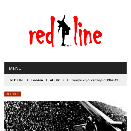
Μετάβαση
στο
περιεχόμενο
MENU
›
›
›
RED LINE
ΕΛΛΑΔΑ
ΑΠΟΨΕΙΣ
Ελληνική δικτατορία 1967-1974 και Γραφειοκρατικός Αυταρχισµός
ΑΠΟΨΕΙΣ