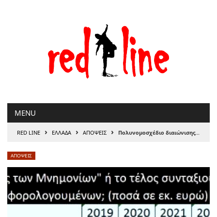
Μετάβαση
στο
περιεχόμενο
MENU
›
›
›
RED LINE
ΕΛΛΑΔΑ
ΑΠΟΨΕΙΣ
Πολυνομοσχέδιο διαιώνισης της μνημονιακής φτώχειας και της υποτέλειας, του Λεωνίδα Βατικιώτη
ΑΠΟΨΕΙΣ