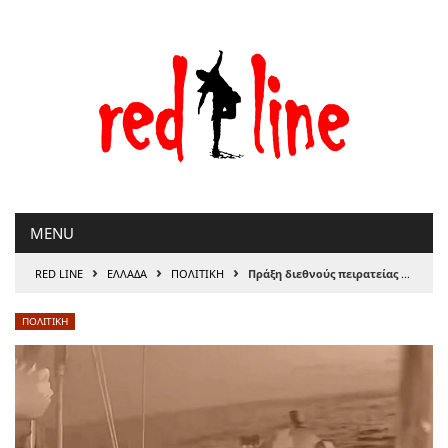
Μετάβαση
στο
περιεχόμενο
MENU
›
›
›
RED LINE
ΕΛΛΑΔΑ
ΠΟΛΙΤΙΚΗ
Πράξη διεθνούς πειρατείας από το Ισραήλ — Άμεση απελευθέρωση των πληρωμάτων του Global Sumud Flotilla!
ΠΟΛΙΤΙΚΗ