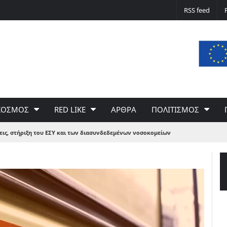
Δε φταίει ο άνεμος… Φταίει η πολιτική 
RSS feed
του Γιώργου Σαχίνη
ΚΟΣΜΟΣ
RED LIKE
ΑΡΘΡΑ
ΠΟΛΙΤΙΣΜΟΣ
εις, στήριξη του ΕΣΥ και των διασυνδεδεμένων νοσοκομείων