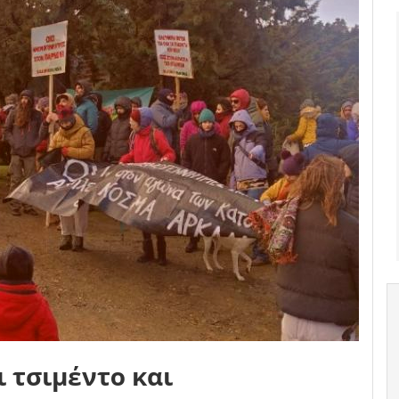
 τσιμέντο και