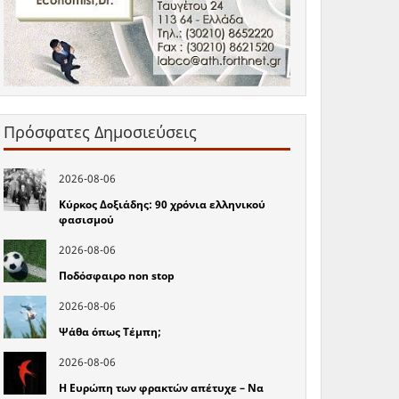
Πρόσφατες Δημοσιεύσεις
2026-08-06
Κύρκος Δοξιάδης: 90 χρόνια ελληνικού
φασισμού
2026-08-06
Ποδόσφαιρο non stop
2026-08-06
Ψάθα όπως Τέμπη;
2026-08-06
Η Ευρώπη των φρακτών απέτυχε – Να