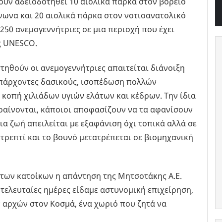
ουν αδειοδοτηθεί 10 αιολικά πάρκα στον βόρειο
νωνα και 20 αιολικά πάρκα στον νοτιοανατολικό
250 ανεμογεννήτριες σε μια περιοχή που έχει
ς UNESCO.
στηθούν οι ανεμογεννήτριες απαιτείται διάνοιξη
πάρχοντες δασικούς, ισοπέδωση πολλών
 κοπή χιλιάδων υγιών ελάτων και κέδρων. Την ίδια
εραίνονται, κάποιοι αποφασίζουν να τα αφανίσουν
ια ζωή απειλείται με εξαφάνιση όχι τοπικά αλλά σε
στρεπτί και το βουνό μετατρέπεται σε βιομηχανική
 των κατοίκων η απάντηση της Μητσοτάκης Α.Ε.
 τελευταίες ημέρες είδαμε αστυνομική επιχείρηση,
 αρχών στον Κοσμά, ένα χωριό που ζητά να