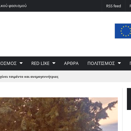
νικού φασισμού
Ποδόσφαιρο non stop
RSS feed
ΚΟΣΜΟΣ
RED LIKE
ΑΡΘΡΑ
ΠΟΛΙΤΙΣΜΟΣ
γίνει τσιμέντο και ανεμογεννήτριες