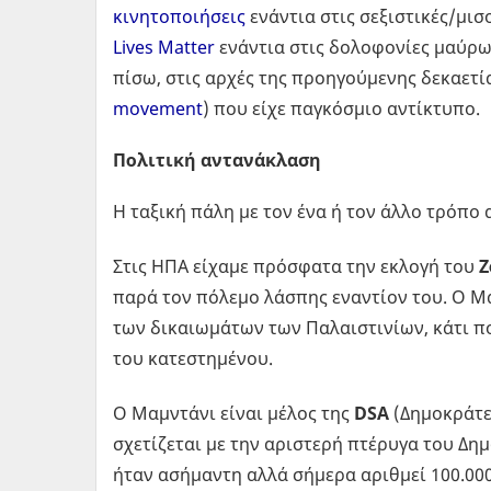
κινητοποιήσεις
ενάντια στις σεξιστικές/μισ
Lives Matter
ενάντια στις δολοφονίες μαύρων
πίσω, στις αρχές της προηγούμενης δεκαετί
movement
) που είχε παγκόσμιο αντίκτυπο.
Πολιτική αντανάκλαση
Η ταξική πάλη με τον ένα ή τον άλλο τρόπο 
Στις ΗΠΑ είχαμε πρόσφατα την εκλογή του
Ζ
παρά τον πόλεμο λάσπης εναντίον του. Ο Μ
των δικαιωμάτων των Παλαιστινίων, κάτι πο
του κατεστημένου.
Ο Μαμντάνι είναι μέλος της
DSA
(Δημοκράτε
σχετίζεται με την αριστερή πτέρυγα του Δη
ήταν ασήμαντη αλλά σήμερα αριθμεί 100.000