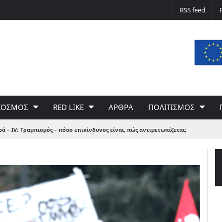
Δε φταίει ο άνεμος… Φταίει η πολιτική 
RSS feed
του Γιώργου Σαχίνη
ΚΟΣΜΟΣ
RED LIKE
ΑΡΘΡΑ
ΠΟΛΙΤΙΣΜΟΣ
 – IV: Τραμπισμός – πόσο επικίνδυνος είναι, πώς αντιμετωπίζεται;