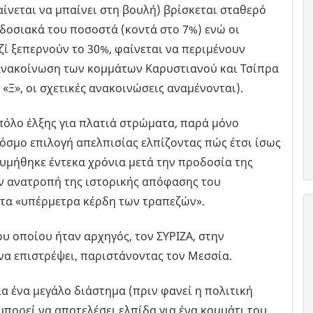
αίνεται να μπαίνει στη βουλή) βρίσκεται σταθερό
αδοσιακά του ποσοστά (κοντά στο 7%) ενώ οι
ί ξεπερνούν το 30%, φαίνεται να περιμένουν
 ανακοίνωση των κομμάτων Καρυστιανού και Τσίπρα
«Ξ», οι σχετικές ανακοινώσεις αναμένονται).
πόλο έλξης για πλατιά στρώματα, παρά μόνο
όσμο επιλογή απελπισίας ελπίζοντας πώς έτσι ίσως
υμήθηκε έντεκα χρόνια μετά την προδοσία της
ην ανατροπή της ιστορικής απόφασης του
τα «υπέρμετρα κέρδη των τραπεζών».
υ οποίου ήταν αρχηγός, τον ΣΥΡΙΖΑ, στην
να επιστρέψει, παριστάνοντας τον Μεσσία.
ια ένα μεγάλο διάστημα (πριν φανεί η πολιτική
μπορεί να αποτελέσει ελπίδα για ένα κομμάτι του