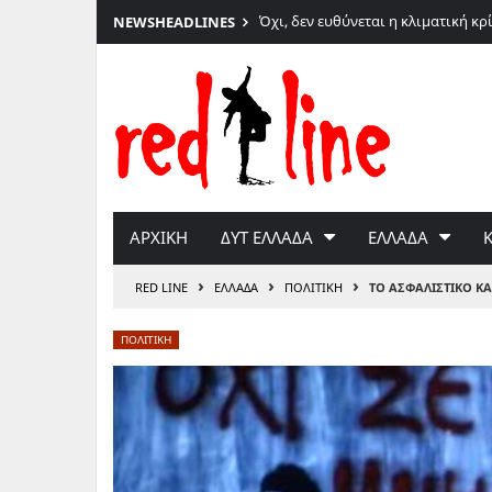
6
Όχι, δεν ευθύνεται η κλιματική κρί
NEWS
HEADLINES
Μετάβαση
Φάμπιαν Δημητρίου
στο
περιεχόμενο
ΑΡΧΙΚΗ
ΔΥΤ ΕΛΛΑΔΑ
ΕΛΛΑΔΑ
›
›
›
RED LINE
ΕΛΛΑΔΑ
ΠΟΛΙΤΙΚΗ
ΤΟ ΑΣΦΑΛΙΣΤΙΚΟ ΚΑ
ΠΟΛΙΤΙΚΗ