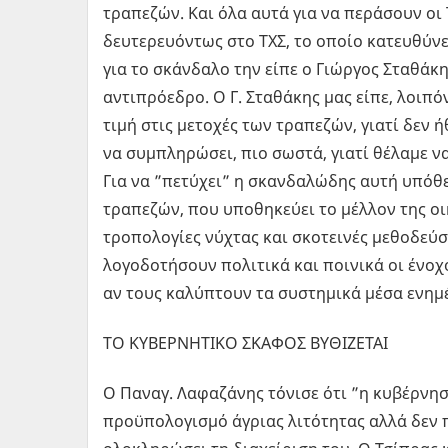
τραπεζών. Και όλα αυτά για να περάσουν οι 
δευτερευόντως στο ΤΧΣ, το οποίο κατευθύν
για το σκάνδαλο την είπε ο Γιώργος Σταθά
αντιπρόεδρο. Ο Γ. Σταθάκης μας είπε, λοιπό
τιμή στις μετοχές των τραπεζών, γιατί δεν 
να συμπληρώσει, πιο σωστά, γιατί θέλαμε ν
Για να ”πετύχει” η σκανδαλώδης αυτή υπό
τραπεζών, που υποθηκεύει το μέλλον της οι
τροπολογίες νύχτας και σκοτεινές μεθοδεύσε
λογοδοτήσουν πολιτικά και ποινικά οι ένοχο
αν τους καλύπτουν τα συστημικά μέσα ενημ
ΤΟ ΚΥΒΕΡΝΗΤΙΚΟ ΣΚΑΦΟΣ ΒΥΘΙΖΕΤΑΙ
Ο Παναγ. Λαφαζάνης τόνισε ότι ”η κυβέρνη
προϋπολογισμό άγριας λιτότητας αλλά δεν π