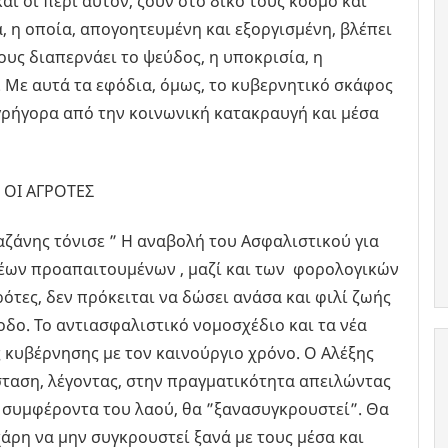
αι οι περί αυτόν, ζουν στο δικό τους κόσμο και
, η οποία, απογοητευμένη και εξοργισμένη, βλέπει
ους διαπερνάει το ψεύδος, η υποκρισία, η
. Με αυτά τα εφόδια, όμως, το κυβερνητικό σκάφος
 γρήγορα από την κοινωνική κατακραυγή και μέσα
 ΟΙ ΑΓΡΟΤΕΣ
ζάνης τόνισε ” Η αναβολή του Ασφαλιστικού για
 νέων προαπαιτουμένων , μαζί και των φορολογικών
ότες, δεν πρόκειται να δώσει ανάσα και φιλί ζωής
δο. Το αντιασφαλιστικό νομοσχέδιο και τα νέα
ς κυβέρνησης με τον καινούργιο χρόνο. Ο Αλέξης
σταση, λέγοντας, στην πραγματικότητα απειλώντας
τα συμφέροντα του λαού, θα ”ξανασυγκρουστεί”. Θα
άρη να μην συγκρουστεί ξανά με τους μέσα και