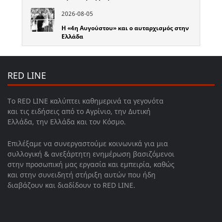
2026-08-05
Η «4η Αυγούστου» και ο αυταρχισμός στην
Ελλάδα
RED LINE
Το RED LINE καλύπτει καθημερινά τα γεγονότα
και τις ειδήσεις από το Αγρίνιο, την Δυτική
Ελλάδα, την Ελλάδα και τον Κόσμο.
Επιλέξαμε να συνεργαστούμε κοινωνικά για μια
συλλογική & ανεξάρτητη ενημέρωση βασιζόμενοι
στην προσωπική μας εργασία και εμπειρία, καθώς
και στην συνειδητή στήριξη αυτών που ήδη
διαβάζουν και διαδίδουν το RED LINE.