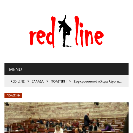
Μετάβαση
στο
περιεχόμενο
MENU
›
›
›
RED LINE
ΕΛΛΑΔΑ
ΠΟΛΙΤΙΚΗ
Συγκρουσιακό κλίμα λίγο πριν τη ψηφοφορία
ΠΟΛΙΤΙΚΗ