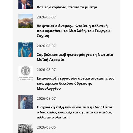
Ασε την κορδέλα, πιάσε το μυστρί
2026-08-07
Δε φταίει ο άνεμος… Φταίει η πολιτική
που «φυσάει» τα ίδια λάθη, του Γιώργου
Σαχίνη
2026-08-07
Συμβολικός μωβ φωτισμός για τη Νωτιαία
Μυϊκή Ατροφία
2026-08-07
Επανέναρξη εργασιών αντικατάστασης του
εσωτερικού δικτύου ύδρευσης
Μεσολογγίου
2026-08-07
Η σχολική τάξη δεν είναι πια η ίδια: Όταν
ο δάσκαλος κουράζεται όχι από τα παιδιά,
αλλά από όλα τα…
2026-08-06