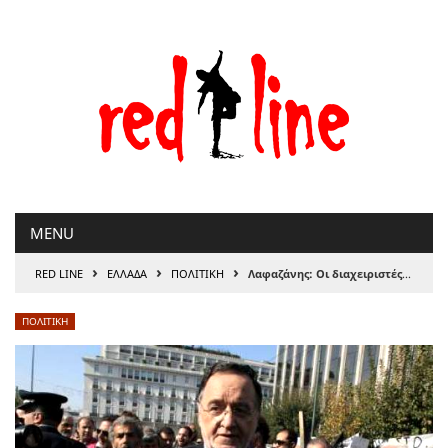
Μετάβαση
στο
περιεχόμενο
MENU
›
›
›
RED LINE
ΕΛΛΑΔΑ
ΠΟΛΙΤΙΚΗ
Λαφαζάνης: Οι διαχειριστές των μνημονίων δρουν σαν τζιχαντιστές του ISIS
ΠΟΛΙΤΙΚΗ