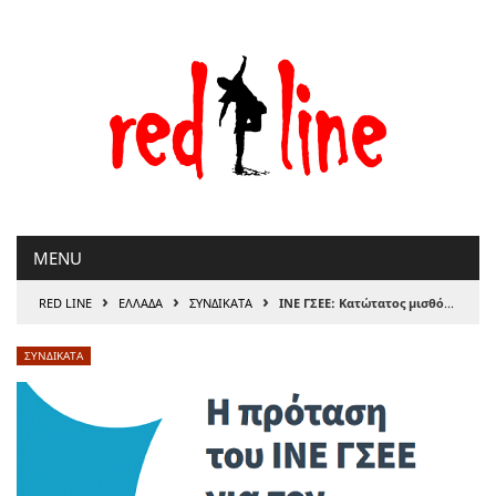
Μετάβαση
στο
περιεχόμενο
MENU
›
›
›
RED LINE
ΕΛΛΑΔΑ
ΣΥΝΔΙΚΑΤΑ
ΙΝΕ ΓΣΕΕ: Κατώτατος μισθός 751 ευρώ και αναπροσαρμογή βάσει στοιχείων ΟΟΣΑ στα 809 ευρώ, για το 2021
ΣΥΝΔΙΚΑΤΑ