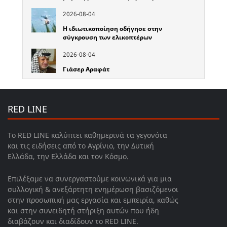
2026-08-04
Η ιδιωτικοποίηση οδήγησε στην
σύγκρουση των ελικοπτέρων
2026-08-04
Γιάσερ Αραφάτ
RED LINE
Το RED LINE καλύπτει καθημερινά τα γεγονότα
και τις ειδήσεις από το Αγρίνιο, την Δυτική
Ελλάδα, την Ελλάδα και τον Κόσμο.
Επιλέξαμε να συνεργαστούμε κοινωνικά για μια
συλλογική & ανεξάρτητη ενημέρωση βασιζόμενοι
στην προσωπική μας εργασία και εμπειρία, καθώς
και στην συνειδητή στήριξη αυτών που ήδη
διαβάζουν και διαδίδουν το RED LINE.