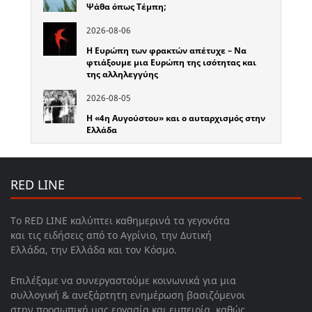
Ψάθα όπως Τέμπη;
2026-08-06
Η Ευρώπη των φρακτών απέτυχε – Να
φτιάξουμε μια Ευρώπη της ισότητας και
της αλληλεγγύης
2026-08-05
Η «4η Αυγούστου» και ο αυταρχισμός στην
Ελλάδα
RED LINE
Το RED LINE καλύπτει καθημερινά τα γεγονότα
και τις ειδήσεις από το Αγρίνιο, την Δυτική
Ελλάδα, την Ελλάδα και τον Κόσμο.
Επιλέξαμε να συνεργαστούμε κοινωνικά για μια
συλλογική & ανεξάρτητη ενημέρωση βασιζόμενοι
στην προσωπική μας εργασία και εμπειρία, καθώς