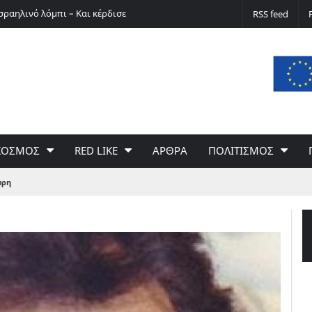
σραηλινό λόμπι – Και κέρδισε
Ο Ερνστ Φίσερ για τις Δίκες της Μόσχας
RSS feed
ΚΟΣΜΟΣ
RED LIKE
ΑΡΘΡΑ
ΠΟΛΙΤΙΣΜΟΣ
ώρη