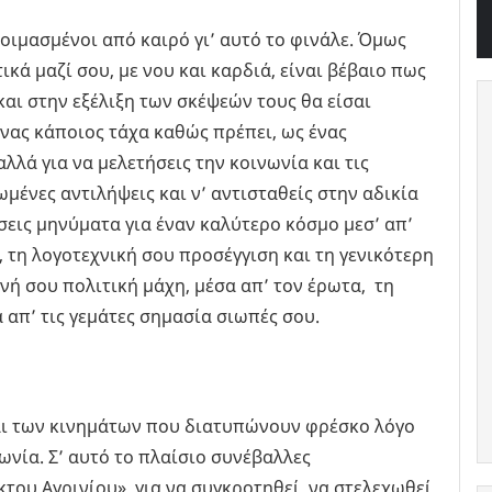
ιμασμένοι από καιρό γι’ αυτό το φινάλε. Όμως
κά μαζί σου, με νου και καρδιά, είναι βέβαιο πως
αι στην εξέλιξη των σκέψεών τους θα είσαι
ένας κάποιος τάχα καθώς πρέπει, ως ένας
λά για να μελετήσεις την κοινωνία και τις
μένες αντιλήψεις και ν’ αντισταθείς στην αδικία
σεις μηνύματα για έναν καλύτερο κόσμο μεσ’ απ’
 τη λογοτεχνική σου προσέγγιση και τη γενικότερη
νή σου πολιτική μάχη, μέσα απ’ τον έρωτα, τη
 απ’ τις γεμάτες σημασία σιωπές σου.
και των κινημάτων που διατυπώνουν φρέσκο λόγο
ωνία. Σ’ αυτό το πλαίσιο συνέβαλλες
ου Αγρινίου», για να συγκροτηθεί, να στελεχωθεί