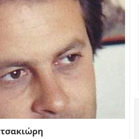
ατσακιώρη