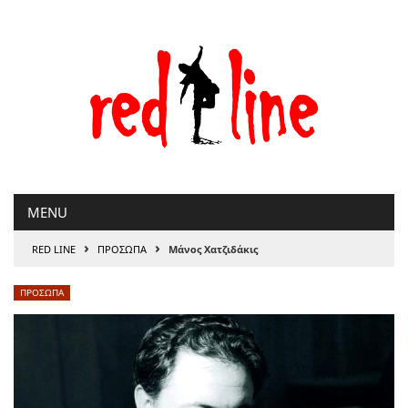
Μετάβαση
στο
περιεχόμενο
MENU
›
›
RED LINE
ΠΡΟΣΩΠΑ
Μάνος Χατζιδάκις
ΠΡΟΣΩΠΑ