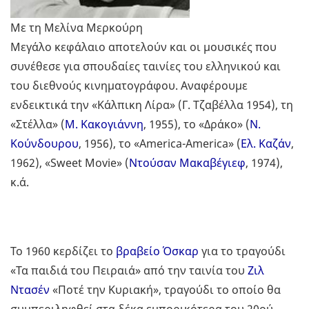
Με τη Μελίνα Μερκούρη
Μεγάλο κεφάλαιο αποτελούν και οι μουσικές που
συνέθεσε για σπουδαίες ταινίες του ελληνικού και
του διεθνούς κινηματογράφου. Αναφέρουμε
ενδεικτικά την «Κάλπικη Λίρα» (Γ. Τζαβέλλα 1954), τη
«Στέλλα» (
Μ. Κακογιάννη
, 1955), το «Δράκο» (
Ν.
Κούνδουρου
, 1956), το «America-America» (
Ελ. Καζάν
,
1962), «Sweet Movie» (
Ντούσαν Μακαβέγιεφ
, 1974),
κ.ά.
Το 1960 κερδίζει το
βραβείο Όσκαρ
για το τραγούδι
«Τα παιδιά του Πειραιά» από την ταινία του
Ζιλ
Ντασέν
«Ποτέ την Κυριακή», τραγούδι το οποίο θα