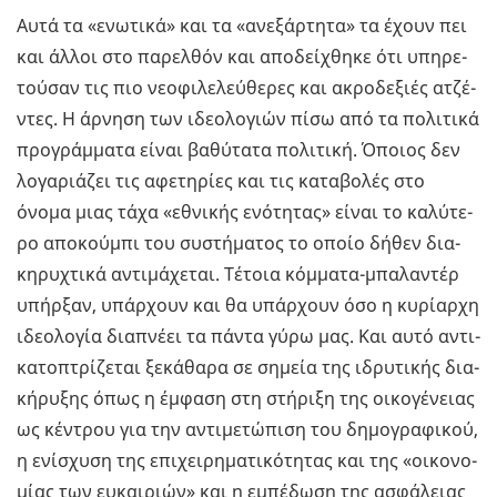
Αυτά τα «ενω­τι­κά» και τα «ανε­ξάρ­τη­τα» τα έχουν πει
και άλλοι στο πα­ρελ­θόν και απο­δεί­χθη­κε ότι υπη­ρε­
τού­σαν τις πιο νε­ο­φι­λε­λεύ­θε­ρες και ακρο­δε­ξιές ατζέ­
ντες. Η άρ­νη­ση των ιδε­ο­λο­γιών πίσω από τα πο­λι­τι­κά
προ­γράμ­μα­τα είναι βα­θύ­τα­τα πο­λι­τι­κή. Όποιος δεν
λο­γα­ριά­ζει τις αφε­τη­ρί­ες και τις κα­τα­βο­λές στο
όνομα μιας τάχα «εθνι­κής ενό­τη­τας» είναι το κα­λύ­τε­
ρο απο­κού­μπι του συ­στή­μα­τος το οποίο δήθεν δια­
κη­ρυ­χτι­κά αντι­μά­χε­ται. Τέ­τοια κόμ­μα­τα-μπα­λα­ντέρ
υπήρ­ξαν, υπάρ­χουν και θα υπάρ­χουν όσο η κυ­ρί­αρ­χη
ιδε­ο­λο­γία δια­πνέ­ει τα πάντα γύρω μας. Και αυτό αντι­
κα­το­πτρί­ζε­ται ξε­κά­θα­ρα σε ση­μεία της ιδρυ­τι­κής δια­
κή­ρυ­ξης όπως η έμ­φα­ση στη στή­ρι­ξη της οι­κο­γέ­νειας
ως κέ­ντρου για την αντι­με­τώ­πι­ση του δη­μο­γρα­φι­κού,
η ενί­σχυ­ση της επι­χει­ρη­μα­τι­κό­τη­τας και της «οι­κο­νο­
μί­ας των ευ­και­ριών» και η εμπέ­δω­ση της ασφά­λειας