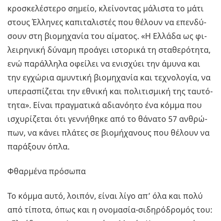
κρο­σκε­λέ­στε­ρο ση­μείο, κλεί­νο­ντας μά­λι­στα το μάτι
στους Έλ­λη­νες κα­πι­τα­λι­στές που θέ­λουν να επεν­δύ­
σουν στη βιο­μη­χα­νία του αί­μα­τος. «Η Ελ­λά­δα ως φι­
λει­ρη­νι­κή δύ­να­μη προ­ά­γει ιστο­ρι­κά τη στα­θε­ρό­τη­τα,
ενώ πα­ράλ­λη­λα οφεί­λει να ενι­σχύ­ει την άμυνα και
την εγ­χώ­ρια αμυ­ντι­κή βιο­μη­χα­νία και τε­χνο­λο­γία, να
υπε­ρα­σπί­ζε­ται την εθνι­κή και πο­λι­τι­σμι­κή της ταυ­τό­
τη­τα». Είναι πραγ­μα­τι­κά αδια­νό­η­το ένα κόμμα που
ισχυ­ρί­ζε­ται ότι γεν­νή­θη­κε από το θά­να­το 57 αν­θρώ­
πων, να κάνει πλά­τες σε βιο­μή­χα­νους που θέ­λουν να
πα­ρά­ξουν όπλα.
Φθαρ­μέ­να πρό­σω­πα
Το κόμμα αυτό, λοι­πόν, είναι λίγο απ’ όλα και πολύ
από τί­πο­τα, όπως και η ονο­μα­σία-σι­δη­ρό­δρο­μός του: