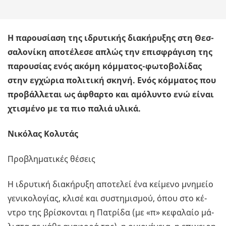
Η πα­ρου­σί­α­ση της ιδρυ­τι­κής δια­κή­ρυ­ξης στη Θεσ­
σα­λο­νί­κη απο­τέ­λε­σε απλώς την επι­σφρά­γι­ση της
πα­ρου­σί­ας ενός ακόμη κόμ­μα­τος-φω­το­βο­λί­δας
στην εγ­χώ­ρια πο­λι­τι­κή σκηνή. Ενός κόμ­μα­τος που
προ­βάλ­λε­ται ως άφθαρ­το και αμό­λυ­ντο ενώ είναι
χτι­σμέ­νο με τα πιο παλιά υλικά.
Νικόλας Κολυτάς
Προ­βλη­μα­τι­κές θέ­σεις
Η ιδρυ­τι­κή δια­κή­ρυ­ξη απο­τε­λεί ένα κεί­με­νο μνη­μείο
γε­νι­κο­λο­γί­ας, κλισέ και συ­στη­μι­σμού, όπου στο κέ­
ντρο της βρί­σκο­νται η Πα­τρί­δα (με «π» κε­φα­λαίο μά­