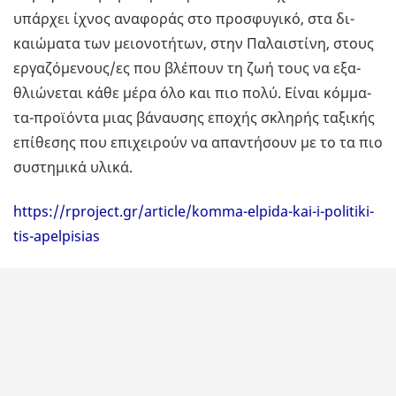
υπάρ­χει ίχνος ανα­φο­ράς στο προ­σφυ­γι­κό, στα δι­
καιώ­μα­τα των μειο­νο­τή­των, στην Πα­λαι­στί­νη, στους
ερ­γα­ζό­με­νους/ες που βλέ­πουν τη ζωή τους να εξα­
θλιώ­νε­ται κάθε μέρα όλο και πιο πολύ. Είναι κόμ­μα­
τα-προ­ϊ­ό­ντα μιας βά­ναυ­σης επο­χής σκλη­ρής τα­ξι­κής
επί­θε­σης που επι­χει­ρούν να απα­ντή­σουν με το τα πιο
συ­στη­μι­κά υλικά.
https://rproject.gr/article/komma-elpida-kai-i-politiki-
tis-apelpisias