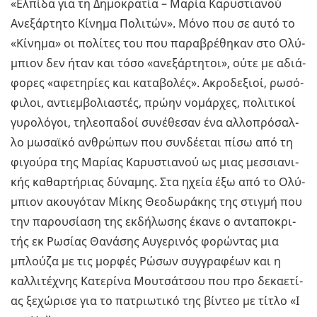
«Ελ­πί­δα για τη Δη­μο­κρα­τία – Μαρία Κα­ρυ­στια­νού
Ανε­ξάρ­τη­το Κί­νη­μα Πο­λι­τών». Μόνο που σε αυτό το
«Κί­νη­μα» οι πο­λί­τες του που πα­ρα­βρέ­θη­καν στο Ολύ­
μπιον δεν ήταν και τόσο «ανε­ξάρ­τη­τοι», ούτε με αδιά­
φο­ρες «αφε­τη­ρί­ες και κα­τα­βο­λές». Ακρο­δε­ξιοί, ρω­σό­
φι­λοι, αντιεμ­βο­λια­στές, πρώην νο­μάρ­χες, πο­λι­τι­κοί
γυ­ρο­λό­γοι, τη­λε­ο­πα­δοί συ­νέ­θε­σαν ένα αλ­λο­πρό­σαλ­
λο μω­σαϊ­κό αν­θρώ­πων που συν­δέ­ε­ται πίσω από τη
φι­γού­ρα της Μα­ρί­ας Κα­ρυ­στια­νού ως μιας μεσ­σια­νι­
κής κα­θαρ­τή­ριας δύ­να­μης. Στα ηχεία έξω από το Ολύ­
μπιον ακου­γό­ταν Μίκης Θε­ο­δω­ρά­κης της στιγ­μή που
την πα­ρου­σί­α­ση της εκ­δή­λω­σης έκανε ο αντα­πο­κρι­
τής εκ Ρω­σί­ας Θα­νά­σης Αυ­γε­ρι­νός φο­ρώ­ντας μια
μπλού­ζα με τις μορ­φές Ρώσων συγ­γρα­φέ­ων και η
καλ­λι­τέ­χνης Κα­τε­ρί­να Μου­τσά­τσου που προ δε­κα­ε­τί­
ας ξε­χώ­ρι­σε για το πα­τριω­τι­κό της βί­ντεο με τίτλο «I