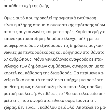
σε κάθε πτυχή της ζωής.
Όμως αυτό που προ­κα­λεί πραγ­μα­τι­κά εντύ­πω­ση
είναι η πλή­ρης απου­σία ου­σια­στι­κής πρό­τα­σης γύρω
από τις συ­γκοι­νω­νί­ες και με­τα­φο­ρές. Καμία αιχμή για
επα­να­κρα­τι­κο­ποί­η­ση, δη­μό­σιο έλεγ­χο, ρήξη με τα
συμ­φέ­ρο­ντα όσων εξα­γό­ρα­σαν τις δη­μό­σιες συ­γκοι­
νω­νί­ες με πε­ντα­ρο­δε­κά­ρες και οδή­γη­σαν στο θά­να­το
57 αν­θρώ­πους. Μόνο γε­νι­κό­λο­γες ανα­φο­ρές σε επα­
νέ­λεγ­χο των δη­μό­σιων συμ­βά­σε­ων, σύ­γκρου­ση με τα
καρ­τέλ και κά­θαρ­ση της δια­φθο­ράς. Θα πε­ρί­με­νε κα­
νείς ει­δι­κά σε αυτό το πεδίο να υπήρ­χε μια σα­φέ­στε­
ρη θέση, όμως η δια­κή­ρυ­ξη είναι πα­ντε­λώς προ­βλη­
μα­τι­κή και λειψή. Αντι­θέ­τως το 19ο και τε­λευ­ταίο ση­
μείο της, που αφορά στα εθνι­κά συμ­φέ­ρο­ντα της
χώρας, δεν είναι… κα­θό­λου φει­δω­λό. Απο­τε­λεί το μα­