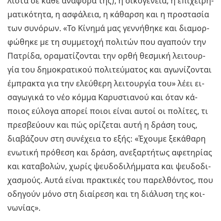
λι­στα σε κάθε ανα­φο­ρά της), η οι­κο­γέ­νεια, η επι­χει­ρη­
μα­τι­κό­τη­τα, η ασφά­λεια, η κά­θαρ­ση και η προ­στα­σία
των συ­νό­ρων. «Το Κί­νη­μά μας γεν­νή­θη­κε και δια­μορ­
φώ­θη­κε με τη συμ­με­το­χή πο­λι­τών που αγα­πούν την
Πα­τρί­δα, ορα­μα­τί­ζο­νται την ορθή θε­σμι­κή λει­τουρ­
γία του δη­μο­κρα­τι­κού πο­λι­τεύ­μα­τος και αγω­νί­ζο­νται
έμπρα­κτα για την ελεύ­θε­ρη λει­τουρ­γία του» λέει ει­
σα­γω­γι­κά το νέο κόμμα Κα­ρυ­στια­νού και όταν κά­
ποιος εύ­λο­γα απο­ρεί ποιοι είναι αυτοί οι πο­λί­τες, τι
πρε­σβεύ­ουν και πώς ορί­ζε­ται αυτή η δράση τους,
δια­βά­ζουν στη συ­νέ­χεια το εξής: «Έχου­με ξε­κά­θα­ρη
ενω­τι­κή πρό­θε­ση και δράση, ανε­ξαρ­τή­τως αφε­τη­ρί­ας
και κα­τα­βο­λών, χωρίς ψευ­δο­δι­λήμ­μα­τα και ψευ­δο­δι­
χα­σμούς. Αυτά είναι πρα­κτι­κές του πα­ρελ­θό­ντος, που
οδη­γούν μόνο στη διαί­ρε­ση και τη διά­λυ­ση της κοι­
νω­νί­ας».