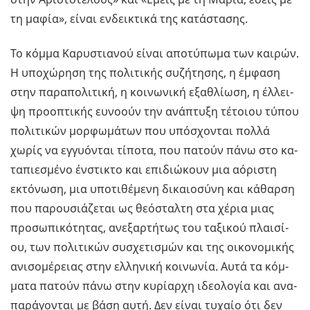
τη μαφία», είναι εν­δει­κτι­κά της κα­τά­στα­σης.
Το κόμμα Κα­ρυ­στια­νού είναι απο­τύ­πω­μα των και­ρών.
Η υπο­χώ­ρη­ση της πο­λι­τι­κής συ­ζή­τη­σης, η έμ­φα­ση
στην πα­ρα­πο­λι­τι­κή, η κοι­νω­νι­κή εξα­θλί­ω­ση, η έλ­λει­
ψη προ­ο­πτι­κής ευ­νο­ούν την ανά­πτυ­ξη τέ­τοιου τύπου
πο­λι­τι­κών μορ­φω­μά­των που υπό­σχο­νται πολλά
χωρίς να εγ­γυό­νται τί­πο­τα, που πα­τούν πάνω στο κα­
τα­πιε­σμέ­νο έν­στι­κτο και επι­διώ­κουν μια αό­ρι­στη
εκτό­νω­ση, μια υπο­τι­θέ­με­νη δι­καιο­σύ­νη και κά­θαρ­ση
που πα­ρου­σιά­ζε­ται ως θε­ό­σταλ­τη στα χέρια μιας
προ­σω­πι­κό­τη­τας, ανε­ξαρ­τή­τως του τα­ξι­κού πλαι­σί­
ου, των πο­λι­τι­κών συ­σχε­τι­σμών και της οι­κο­νο­μι­κής
ανι­σο­μέ­ρειας στην ελ­λη­νι­κή κοι­νω­νία. Αυτά τα κόμ­
μα­τα πα­τούν πάνω στην κυ­ρί­αρ­χη ιδε­ο­λο­γία και ανα­
πα­ρά­γο­νται με βάση αυτή. Δεν είναι τυ­χαίο ότι δεν