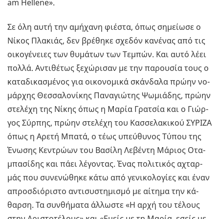
am Hellene».
Σε όλη αυτή την αμή­χα­νη φιέ­στα, όπως ση­μεί­ω­σε ο
Νίκος Πλα­κιάς, δεν βρέ­θη­κε σχε­δόν κα­νέ­νας από τις
οι­κο­γέ­νειες των θυ­μά­των των Τε­μπών. Και αυτό λέει
πολλά. Αντι­θέ­τως ξε­χώ­ρι­σαν με την πα­ρου­σία τους ο
κα­τα­δι­κα­σμέ­νος για οι­κο­νο­μι­κά σκάν­δα­λα πρώην νο­
μάρ­χης Θεσ­σα­λο­νί­κης Πα­να­γιώ­της Ψω­μιά­δης, πρώην
στε­λέ­χη της Νίκης όπως η Μαρία Γρα­τσία και ο Γιώρ­
γος Σύρ­πης, πρώην στε­λέ­χη του Κασ­σε­λα­κι­κού ΣΥ­ΡΙ­ΖΑ
όπως η Αρετή Μπατά, ο τέως υπεύ­θυ­νος Τύπου της
Ένω­σης Κε­ντρώ­ων του Βα­σί­λη Λε­βέ­ντη Μά­ριος Οτα­
μπα­σί­δης και πάει λέ­γο­ντας. Ένας πο­λι­τι­κός αχταρ­
μάς που συ­νε­νώ­θη­κε κάτω από γε­νι­κο­λο­γί­ες και έναν
απροσ­διό­ρι­στο αντι­συ­στη­μι­σμό με αί­τη­μα την κά­
θαρ­ση. Τα συν­θή­μα­τα άλ­λω­στε «Η αρχή του τέ­λους
στην Αρι­στο­τέ­λους» και «Εμείς με τη Μαρία, εσείς με