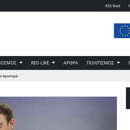
Ο υποψήφιος που τα έβαλε με το ισραηλι
RSS feed
ΚΟΣΜΟΣ
RED LIKE
ΑΡΘΡΑ
ΠΟΛΙΤΙΣΜΟΣ
α Αριστερά