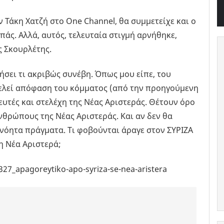
ν Τάκη Χατζή στο One Channel, θα συμμετείχε και ο
πάς. Αλλά, αυτός, τελευταία στιγμή αρνήθηκε,
ς Σκουρλέτης.
σει τι ακριβώς συνέβη. Όπως μου είπε, του
τελεί απόφαση του κόμματος (από την προηγούμενη
υτές και στελέχη της Νέας Αριστεράς. Θέτουν όρο
νθρώπους της Νέας Αριστεράς. Και αν δεν θα
ανόητα πράγματα. Τι φοβούνται άραγε στον ΣΥΡΙΖΑ
η Νέα Αριστερά;
327_apagoreytiko-apo-syriza-se-nea-aristera