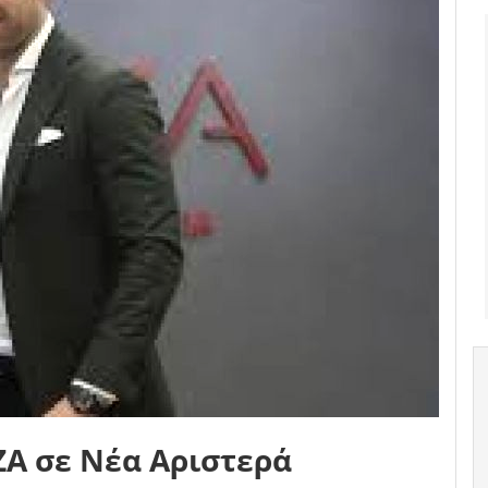
ΖΑ σε Νέα Αριστερά