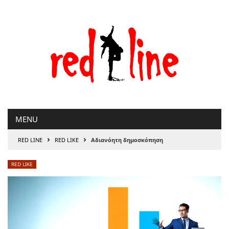
Μετάβαση
στο
περιεχόμενο
MENU
›
›
RED LINE
RED LIKE
Αδιανόητη δημοσκόπηση
RED LIKE