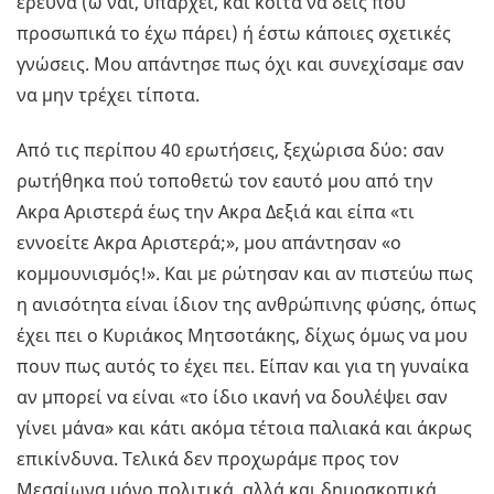
έρευνα (ω ναι, υπάρχει, και κοίτα να δεις που
προσωπικά το έχω πάρει) ή έστω κάποιες σχετικές
γνώσεις. Μου απάντησε πως όχι και συνεχίσαμε σαν
να μην τρέχει τίποτα.
Από τις περίπου 40 ερωτήσεις, ξεχώρισα δύο: σαν
ρωτήθηκα πού τοποθετώ τον εαυτό μου από την
Ακρα Αριστερά έως την Ακρα Δεξιά και είπα «τι
εννοείτε Ακρα Αριστερά;», μου απάντησαν «ο
κομμουνισμός!». Και με ρώτησαν και αν πιστεύω πως
η ανισότητα είναι ίδιον της ανθρώπινης φύσης, όπως
έχει πει ο Κυριάκος Μητσοτάκης, δίχως όμως να μου
πουν πως αυτός το έχει πει. Είπαν και για τη γυναίκα
αν μπορεί να είναι «το ίδιο ικανή να δουλέψει σαν
γίνει μάνα» και κάτι ακόμα τέτοια παλιακά και άκρως
επικίνδυνα. Τελικά δεν προχωράμε προς τον
Μεσαίωνα μόνο πολιτικά, αλλά και δημοσκοπικά.