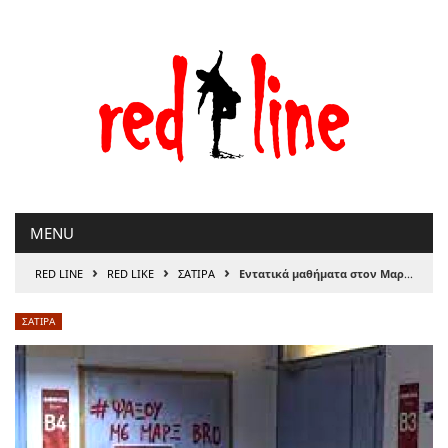
Μετάβαση
στο
περιεχόμενο
MENU
›
›
›
RED LINE
RED LIKE
ΣΑΤΙΡΑ
Εντατικά μαθήματα στον Μαρξ έχει ξεκινήσει ο Ευάγγελος Αντώναρος
ΣΑΤΙΡΑ