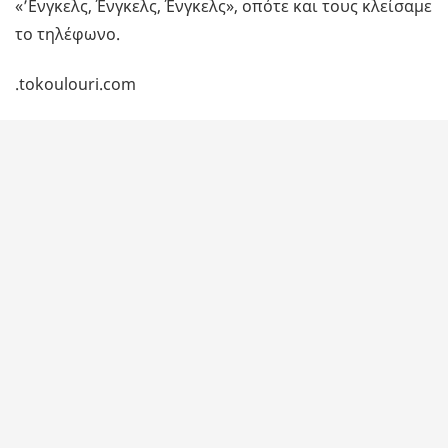
«’Ενγκελς, Ένγκελς, Ένγκελς», οπότε και τους κλείσαμε
το τηλέφωνο.
.tokoulouri.com