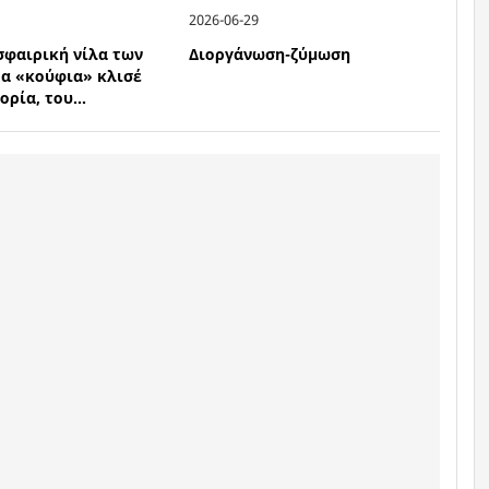
2026-06-29
σφαιρική νίλα των
Διοργάνωση-ζύμωση
τα «κούφια» κλισέ
ορία, του...