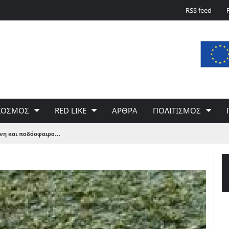
Δε φταίει ο άνεμος… Φταίει η πολιτική 
RSS feed
του Γιώργου Σαχίνη
ΚΟΣΜΟΣ
RED LIKE
ΑΡΘΡΑ
ΠΟΛΙΤΙΣΜΟΣ
ρνη και ποδόσφαιρο…