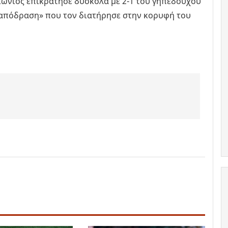
ώνιος επικράτησε δύσκολα με 2-1 του γηπεδούχου
«απόδραση» που τον διατήρησε στην κορυφή του