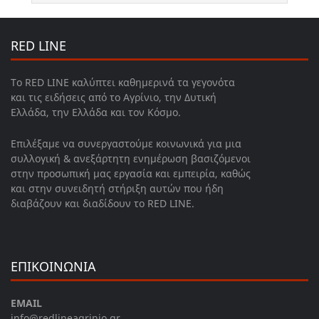
RED LINE
Το RED LINE καλύπτει καθημερινά τα γεγονότα
και τις ειδήσεις από το Αγρίνιο, την Δυτική
Ελλάδα, την Ελλάδα και τον Κόσμο.
Επιλέξαμε να συνεργαστούμε κοινωνικά για μια
συλλογική & ανεξάρτητη ενημέρωση βασιζόμενοι
στην προσωπική μας εργασία και εμπειρία, καθώς
και στην συνειδητή στήριξη αυτών που ήδη
διαβάζουν και διαδίδουν το RED LINE.
ΕΠΙΚΟΙΝΩΝΙΑ
EMAIL
info@redlineagrinio.gr