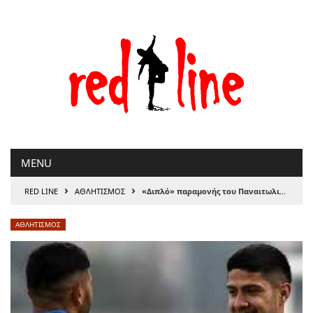
Μετάβαση
στο
περιεχόμενο
MENU
›
›
RED LINE
ΑΘΛΗΤΙΣΜΟΣ
«Διπλό» παραμονής του Παναιτωλικού στην Τρίπολη
ΑΘΛΗΤΙΣΜΟΣ