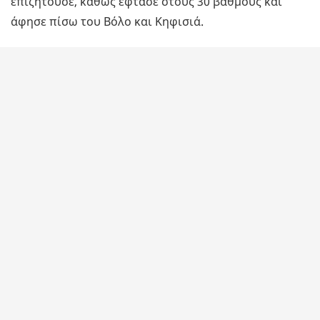
επιζητούσε, καθώς έφτασε στους 30 βαθμούς και
άφησε πίσω του Βόλο και Κηφισιά.