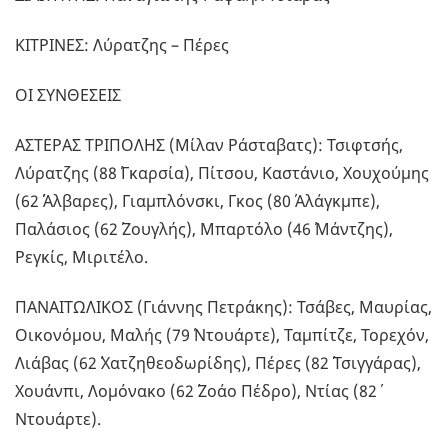
ΚΙΤΡΙΝΕΣ: Λύρατζης – Πέρες
ΟΙ ΣΥΝΘΕΣΕΙΣ
ΑΣΤΕΡΑΣ ΤΡΙΠΟΛΗΣ (Μίλαν Ράσταβατς): Τσιφτσής,
Λύρατζης (88΄ Γκαρσία), Πίτσου, Καστάνιο, Χουχούμης
(62΄ Άλβαρες), Γιαμπλόνσκι, Γκος (80΄ Αλάγκμπε),
Παλάσιος (62΄ Ζουγλής), Μπαρτόλο (46΄ Μάντζης),
Ρεγκίς, Μιριτέλο.
ΠΑΝΑΙΤΩΛΙΚΟΣ (Γιάννης Πετράκης): Τσάβες, Μαυρίας,
Οικονόμου, Μαλής (79΄ Ντουάρτε), Ταμπίτζε, Τορεχόν,
Λιάβας (62΄ Χατζηθεοδωρίδης), Πέρες (82΄ Τσιγγάρας),
Χουάνπι, Λομόνακο (62΄ Ζοάο Πέδρο), Ντίας (82΄
Ντουάρτε).