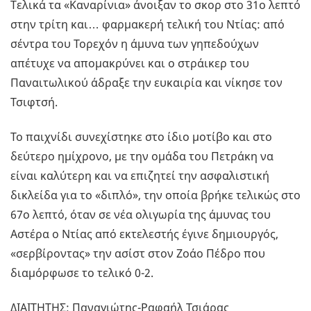
Τελικά τα «Καναρίνια» άνοιξαν το σκορ στο 31ο λεπτό
στην τρίτη και… φαρμακερή τελική του Ντίας: από
σέντρα του Τορεχόν η άμυνα των γηπεδούχων
απέτυχε να απομακρύνει και ο στράικερ του
Παναιτωλικού άδραξε την ευκαιρία και νίκησε τον
Τσιφτσή.
Το παιχνίδι συνεχίστηκε στο ίδιο μοτίβο και στο
δεύτερο ημίχρονο, με την ομάδα του Πετράκη να
είναι καλύτερη και να επιζητεί την ασφαλιστική
δικλείδα για το «διπλό», την οποία βρήκε τελικώς στο
67ο λεπτό, όταν σε νέα ολιγωρία της άμυνας του
Αστέρα ο Ντίας από εκτελεστής έγινε δημιουργός,
«σερβίροντας» την ασίστ στον Ζοάο Πέδρο που
διαμόρφωσε το τελικό 0-2.
ΔΙΑΙΤΗΤΗΣ: Παναγιώτης-Ραφαήλ Τσιάρας