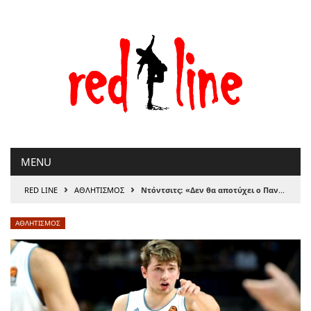
Μετάβαση
στο
περιεχόμενο
MENU
›
›
RED LINE
ΑΘΛΗΤΙΣΜΟΣ
Ντόντσιτς: «Δεν θα αποτύχει ο Παναθηναϊκός, στο τέλος της σεζόν θα ξέρω για ΝΒΑ»
ΑΘΛΗΤΙΣΜΟΣ