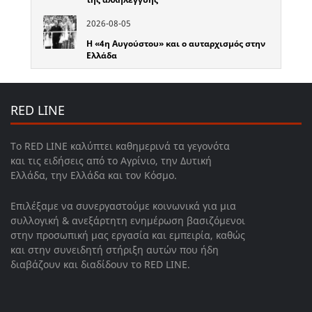
2026-08-05
Η «4η Αυγούστου» και ο αυταρχισμός στην
Ελλάδα
RED LINE
Το RED LINE καλύπτει καθημερινά τα γεγονότα
και τις ειδήσεις από το Αγρίνιο, την Δυτική
Ελλάδα, την Ελλάδα και τον Κόσμο.
Επιλέξαμε να συνεργαστούμε κοινωνικά για μια
συλλογική & ανεξάρτητη ενημέρωση βασιζόμενοι
στην προσωπική μας εργασία και εμπειρία, καθώς
και στην συνειδητή στήριξη αυτών που ήδη
διαβάζουν και διαδίδουν το RED LINE.