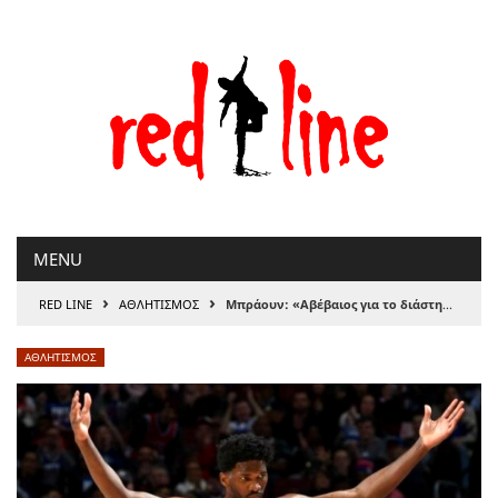
Μετάβαση
στο
περιεχόμενο
MENU
›
›
RED LINE
ΑΘΛΗΤΙΣΜΟΣ
Μπράουν: «Αβέβαιος για το διάστημα απουσίας του Εμπίντ»
ΑΘΛΗΤΙΣΜΟΣ