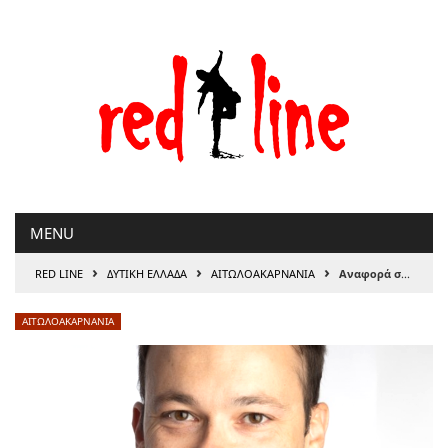
Μετάβαση
στο
περιεχόμενο
MENU
›
›
›
RED LINE
ΔΥΤΙΚΗ ΕΛΛΑΔΑ
ΑΙΤΩΛΟΑΚΑΡΝΑΝΊΑ
Αναφορά στη Βουλή από τον Μίλτο Ζαμπάρα για την τήρηση της νομιμότητας προς τις ενεργειακές κοινότητες
ΑΙΤΩΛΟΑΚΑΡΝΑΝΊΑ