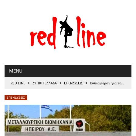
Μετάβαση
στο
περιεχόμενο
MENU
›
›
›
RED LINE
ΔΥΤΙΚΗ ΕΛΛΑΔΑ
ΕΠΕΝΔΥΣΕΙΣ
Ενδιαφέρον για την “Μεταλλουργική Ηπείρου”
ΕΠΕΝΔΥΣΕΙΣ