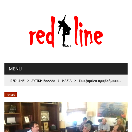
Μετάβαση
στο
περιεχόμενο
MENU
›
›
›
RED LINE
ΔΥΤΙΚΗ ΕΛΛΑΔΑ
ΗΛΕΙΑ
Τα οξυμένα προβλήματα του νόμου Ηλείας ανάδειξε επίσκεψη αντιπροσωπείας της Αντίστασης Πολιτών Δυτικής Ελλάδας.
ΗΛΕΙΑ