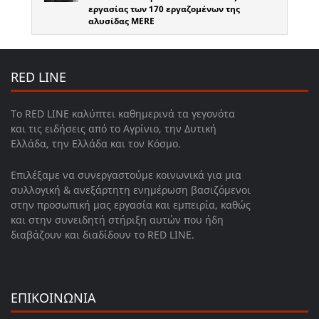
εργασίας των 170 εργαζομένων της
αλυσίδας MERE
RED LINE
Το RED LINE καλύπτει καθημερινά τα γεγονότα
και τις ειδήσεις από το Αγρίνιο, την Δυτική
Ελλάδα, την Ελλάδα και τον Κόσμο.
Επιλέξαμε να συνεργαστούμε κοινωνικά για μια
συλλογική & ανεξάρτητη ενημέρωση βασιζόμενοι
στην προσωπική μας εργασία και εμπειρία, καθώς
και στην συνειδητή στήριξη αυτών που ήδη
διαβάζουν και διαδίδουν το RED LINE.
ΕΠΙΚΟΙΝΩΝΙΑ