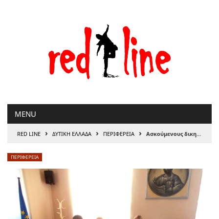
Μετάβαση
στο
περιεχόμενο
MENU
›
›
›
RED LINE
ΔΥΤΙΚΗ ΕΛΛΑΔΑ
ΠΕΡΙΦΕΡΕΙΑ
Ασκούμενους δικηγόρους θα προσλάβει η Νομ. Υπηρεσία της Περιφέρειας Δ.Ε.
ΠΕΡΙΦΕΡΕΙΑ