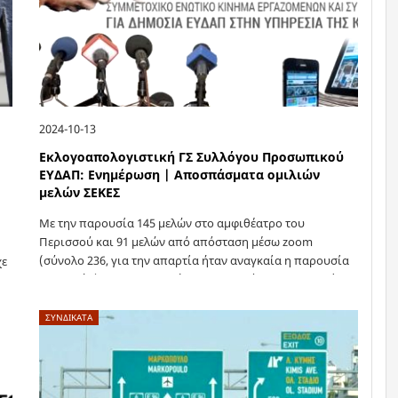
2024-10-13
Εκλογοαπολογιστική ΓΣ Συλλόγου Προσωπικού
ΕΥΔΑΠ: Ενημέρωση | Αποσπάσματα ομιλιών
μελών ΣΕΚΕΣ
Με την παρουσία 145 μελών στο αμφιθέατρο του
Περισσού και 91 μελών από απόσταση μέσω zoom
(σύνολο 236, για την απαρτία ήταν αναγκαία η παρουσία
χε
150 μελών) πραγματοποιήθηκε την Τετάρτη 9 Οκτωβρίου
2024 η Εκλογοαπολογιστική…
ΣΥΝΔΙΚΑΤΑ