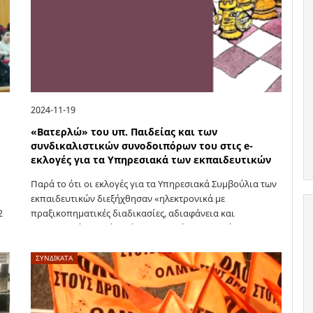
2024-11-19
«Βατερλώ» του υπ. Παιδείας και των
συνδικαλιστικών συνοδοιπόρων του στις e-
εκλογές για τα Υπηρεσιακά των εκπαιδευτικών
Παρά το ότι οι εκλογές για τα Υπηρεσιακά Συμβούλια των
εκπαιδευτικών διεξήχθησαν «ηλεκτρονικά με
2
πραξικοπηματικές διαδικασίες, αδιαφάνεια και
αυταρχισμό», ωστόσο, όπως σημειώνει η Ανεξάρτητη
Αριστερή Πρωτοβουλία του ΣΕΠΕ «η Αθηνά»,
«αποδείχτηκαν κόλαφος για την Κυβέρνηση…
ΣΥΝΔΙΚΑΤΑ