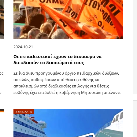
2024-10-21
Οι εκπαιδευτικοί έχουν το δικαίωμα να
διεκδικούν τα δικαιώματά τους
ος
Σε ένα άνευ προηγουμένου όργιο πειθαρχικών διώξεων,
απειλών, καθαιρέσεων από θέσεις ευθύνης και
αποκλεισμών από διαδικασίες επιλογής για θέσεις
ο
ευθύνης έχει επιδοθεί η κυβέρνηση Μητσοτάκη απέναντι
σε όσους/ες εκπαιδευτικούς επιμένουν να μη
συμμορφώνονται προς τας…
ΣΥΝΔΙΚΑΤΑ